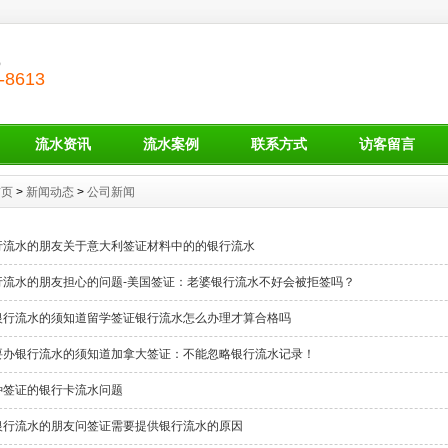
线
-8613
流水资讯
流水案例
联系方式
访客留言
首页
>
新闻动态
>
公司新闻
行流水的朋友关于意大利签证材料中的的银行流水
行流水的朋友担心的问题-美国签证：老婆银行流水不好会被拒签吗？
银行流水的须知道留学签证银行流水怎么办理才算合格吗
要办银行流水的须知道加拿大签证：不能忽略银行流水记录！
种签证的银行卡流水问题
银行流水的朋友问签证需要提供银行流水的原因