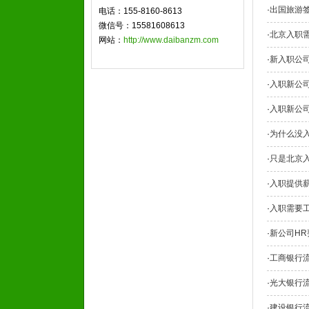
·
出国旅游
电话：155-8160-8613
微信号：15581608613
·
北京入职
网站：
http://www.daibanzm.com
·
新入职公
·
入职新公
·
入职新公
·
为什么没
·
只是北京
·
入职提供
·
入职需要
·
新公司H
·
工商银行
·
光大银行
·
建设银行