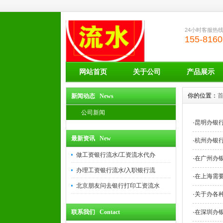
24小时客服热
155-8160
网站首页
关于公司
产品展示
你的位置：
新闻动态 News
公司新闻
·
昆明办银
最新资讯 New
·
杭州办银
做工资银行流水/工资流水代办
·
在广州办
办理工资银行流水/入职银行流
·
在上海需
北京朋友问去银行打印工资流水
·
关于办各
联系我们 Contact
·
在深圳办